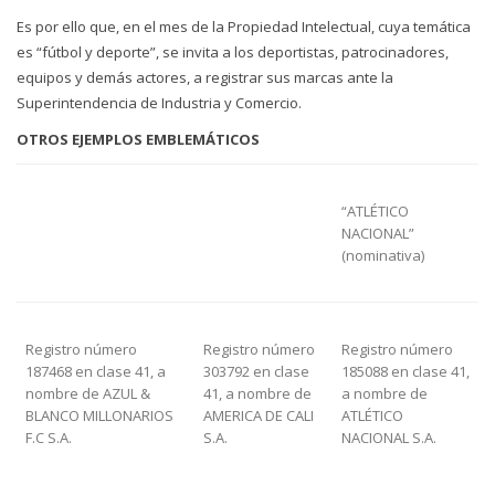
Es por ello que, en el mes de la Propiedad Intelectual, cuya temática
es “fútbol y deporte”, se invita a los deportistas, patrocinadores,
equipos y demás actores, a registrar sus marcas ante la
Superintendencia de Industria y Comercio.
OTROS EJEMPLOS EMBLEMÁTICOS
“ATLÉTICO
NACIONAL”
(nominativa)
Registro número
Registro número
Registro número
187468 en clase 41, a
303792 en clase
185088 en clase 41,
nombre de AZUL &
41, a nombre de
a nombre de
BLANCO MILLONARIOS
AMERICA DE CALI
ATLÉTICO
F.C S.A.
S.A.
NACIONAL S.A.