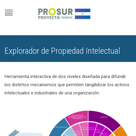
Explorador de Propiedad Intelectual
Herramienta interactiva de dos niveles diseñada para difundir
los distintos mecanismos que permiten tangibilizar los activos
intelectuales e industriales de una organización.
ESQUEMAS DE
TRAZADO DE CIRCUITOS
PATENTES
INTEGRADOS
DERECHOS DE AUTOR
Circuito
Diseño
Integrado
Industrial
Modelo
Esquema
de
de
Utilidad
Patente
Trazado
Derechos
Invención
o