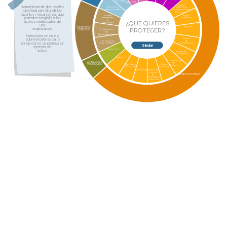
Morales
Topografía
Signo
Herramienta de dos niveles
Derechos
Distintivo
Patrimoniales
Notoriamente
diseñada para difundir los
Conocido
distintos mecanismos que
Artista
Signo
permiten tangibilizar los
Intérprete
Distintivo
o
¿QUE QUIERES
activos intelectuales de
Ejecutante
una
Rótulo
DERECHOS
PROTEGER?
organización.
Organismo
CONEXOS
de
Radiodifusión
Seleccione un nivel o
Marca
subnivel para revisar o
Productor
de
simula cómo se protege un
Fonográfico
Certificación
Simular
ejemplo de
Obtentor
activo.
Indicación
Geográfica
Marca
Denominación
VARIEDADES
de
VEGETALES
Nombre
Marca
Origen
Comercial
Colectiva
Emblema
Expresión
o Señal
SIGNO DISTINTIVO
de
Publicidad
Comercial